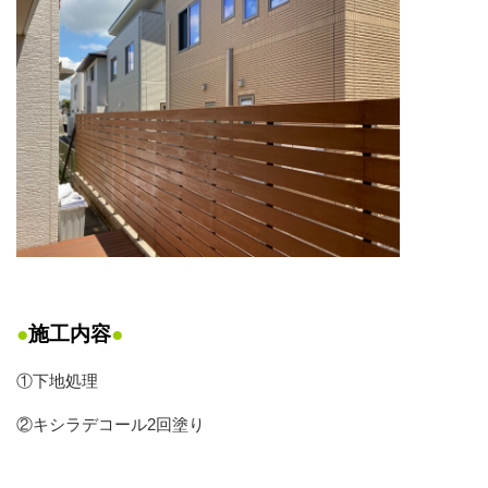
●
施工
内容
●
①下地処理
②キシラデコール2回塗り