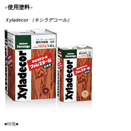
●
使用塗料
●
Ｘyladecor （キシラデコール）
■特徴■